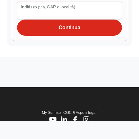
Indirizzo (via, CAP o località)
Continua
My Sunrise
CGC & Aspetti legali
©
2026
Sunrise Sagl